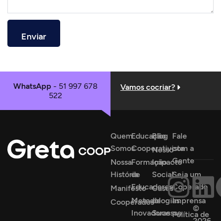
WhatsApp
- 51 997 678
Vamos cocriar?
522
Quem
Educação
Blog
Fale
Somos
Cooperativista
com a
Nosso
Gente
Nossa
Formação
Impacto
História
de
Social
Seja um
Educadores
Coperado
Manifesto
Cases
Metodologias
de
Imprensa
Cooperados
©
Inovadoras
Sucesso
Política de
2026