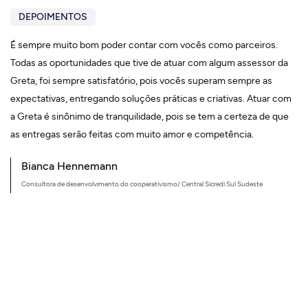
DEPOIMENTOS
É sempre muito bom poder contar com vocês como parceiros.
Nã
Todas as oportunidades que tive de atuar com algum assessor da
Pe
Greta, foi sempre satisfatório, pois vocês superam sempre as
Pr
expectativas, entregando soluções práticas e criativas. Atuar com
Gr
a Greta é sinônimo de tranquilidade, pois se tem a certeza de que
in
as entregas serão feitas com muito amor e competência.
co
pr
Bianca Hennemann
me
Consultora de desenvolvimento do cooperativismo/ Central Sicredi Sul Sudeste